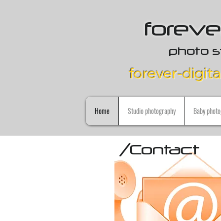
forever
photo s
forever-digita
Home
Studio photography
Baby photo
/Contact