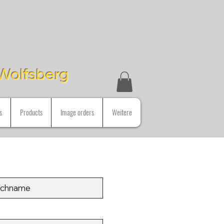
n Wolfsberg
s
Products
Image orders
Weitere