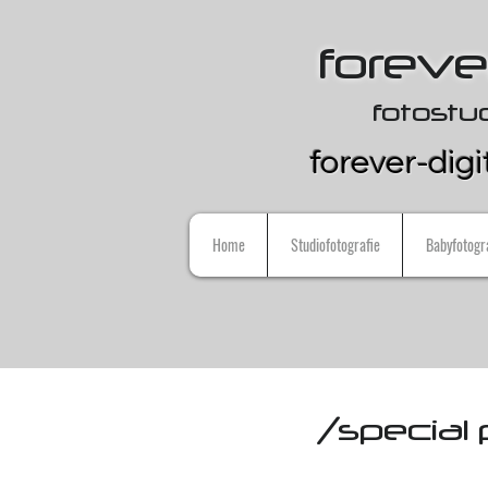
forever
fotostu
forever-digi
Home
Studiofotografie
Babyfotogr
/special