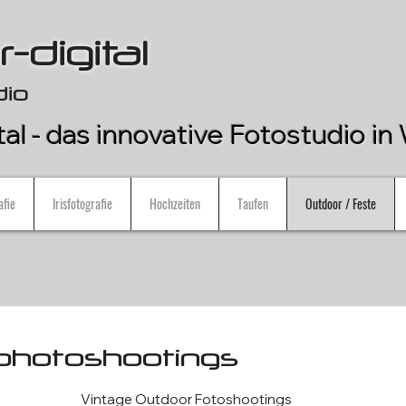
-digital
dio
tal - das innovative Fotostudio i
afie
Irisfotografie
Hochzeiten
Taufen
Outdoor / Feste
 photoshootings
Vintage Outdoor Fotoshootings