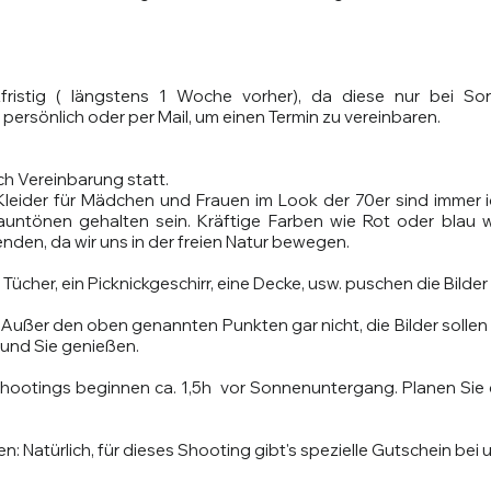
zfristig ( längstens 1 Woche vorher), da diese nur bei So
, persönlich oder per Mail, um einen Termin zu vereinbaren.
ch Vereinbarung statt.
Kleider für Mädchen und Frauen im Look der 70er sind immer id
auntönen gehalten sein. Kräftige Farben wie Rot oder blau wi
en, da wir uns in der freien Natur bewegen.
ücher, ein Picknickgeschirr, eine Decke, usw. puschen die Bilder
: Außer den oben genannten Punkten gar nicht, die Bilder sollen 
und Sie genießen.
Shootings beginnen ca. 1,5h vor Sonnenuntergang. Planen Sie 
: Natürlich, für dieses Shooting gibt's spezielle Gutschein bei 