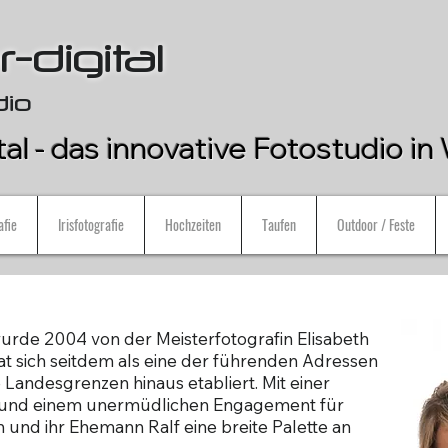
-digital
dio
tal - das innovative Fotostudio i
afie
Irisfotografie
Hochzeiten
Taufen
Outdoor / Feste
wurde 2004 von der Meisterfotografin Elisabeth
sich seitdem als eine der führenden Adressen
 Landesgrenzen hinaus etabliert. Mit einer
ie und einem unermüdlichen Engagement für
 und ihr Ehemann Ralf eine breite Palette an