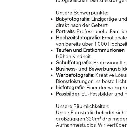
fotografischen Dienstleistungen
Unsere Schwerpunkte:
Babyfotografie:
Einzigartige u
direkt nach der Geburt.
Portraits:
Professionelle Familien
Hochzeitsfotografie:
Emotionale
von bereits über 1.000 Hochzei
Taufen und Erstkommunionen:
frühen Kindheit.
Schulfotografie:
Professionelle
Business- und Bewerbungsbild
Werbefotografie:
Kreative Lösu
Dienstleistungen ins beste Licht
Irisfotografie:
Einer der wenigen 
Passbilder:
EU-Passbilder und P
Unsere Räumlichkeiten:
Unser Fotostudio befindet sich
großzügigen 320m² drei modern 
Aufnahmestudios. Wir verfügen 